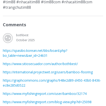
#tim88 #nhacaitim88 #tim88com #nhacaitim88com
#trangchutim88
Comments
bothbest
October 2025
https://spasibo.korean.net/bbs/board.php?
bo_table=news&wr_id=24631
https://www.sitiosecuador.com/author/bothbest/
https://international.projectwet.org/users/bamboo-flooring
https://graphcommons.com/graphs/948e2d89-d450-43b0-8436-
ec8e285d0522
https://www.myfishingreport.com/user/bamboo/32174
https://www.myfishingreport.com/blog-view.php?id=25098