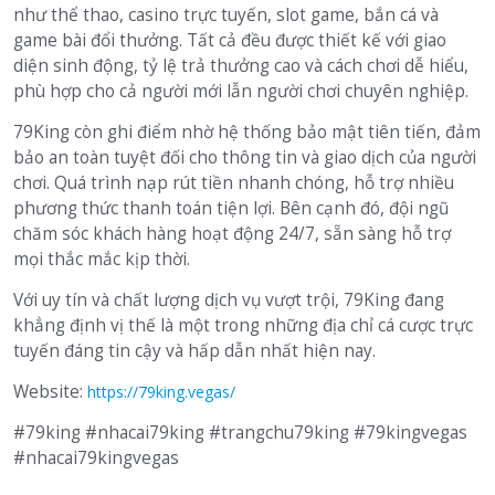
như thể thao, casino trực tuyến, slot game, bắn cá và
game bài đổi thưởng. Tất cả đều được thiết kế với giao
diện sinh động, tỷ lệ trả thưởng cao và cách chơi dễ hiểu,
phù hợp cho cả người mới lẫn người chơi chuyên nghiệp.
79King còn ghi điểm nhờ hệ thống bảo mật tiên tiến, đảm
bảo an toàn tuyệt đối cho thông tin và giao dịch của người
chơi. Quá trình nạp rút tiền nhanh chóng, hỗ trợ nhiều
phương thức thanh toán tiện lợi. Bên cạnh đó, đội ngũ
chăm sóc khách hàng hoạt động 24/7, sẵn sàng hỗ trợ
mọi thắc mắc kịp thời.
Với uy tín và chất lượng dịch vụ vượt trội, 79King đang
khẳng định vị thế là một trong những địa chỉ cá cược trực
tuyến đáng tin cậy và hấp dẫn nhất hiện nay.
Website:
https://79king.vegas/
#79king #nhacai79king #trangchu79king #79kingvegas
#nhacai79kingvegas