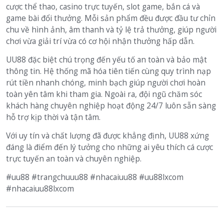
cược thể thao, casino trực tuyến, slot game, bắn cá và
game bài đổi thưởng. Mỗi sản phẩm đều được đầu tư chỉn
chu về hình ảnh, âm thanh và tỷ lệ trả thưởng, giúp người
chơi vừa giải trí vừa có cơ hội nhận thưởng hấp dẫn.
UU88 đặc biệt chú trọng đến yếu tố an toàn và bảo mật
thông tin. Hệ thống mã hóa tiên tiến cùng quy trình nạp
rút tiền nhanh chóng, minh bạch giúp người chơi hoàn
toàn yên tâm khi tham gia. Ngoài ra, đội ngũ chăm sóc
khách hàng chuyên nghiệp hoạt động 24/7 luôn sẵn sàng
hỗ trợ kịp thời và tận tâm.
Với uy tín và chất lượng đã được khẳng định, UU88 xứng
đáng là điểm đến lý tưởng cho những ai yêu thích cá cược
trực tuyến an toàn và chuyên nghiệp.
#uu88 #trangchuuu88 #nhacaiuu88 #uu88lxcom
#nhacaiuu88lxcom