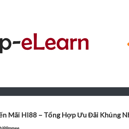
ến Mãi HI88 – Tổng Hợp Ưu Đãi Khủng N
hi88mmee