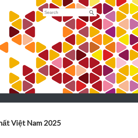
hất Việt Nam 2025