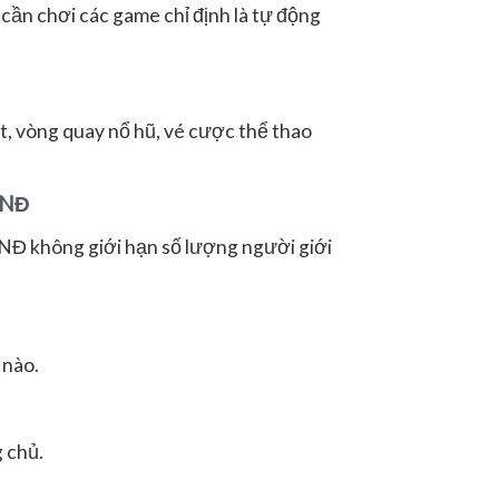
ỉ cần chơi các game chỉ định là tự động
t, vòng quay nổ hũ, vé cược thể thao
VNĐ
NĐ không giới hạn số lượng người giới
 nào.
 chủ.