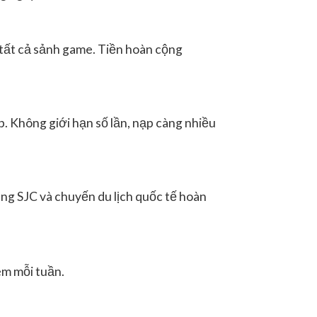
tất cả sảnh game. Tiền hoàn cộng
p. Không giới hạn số lần, nạp càng nhiều
vàng SJC và chuyến du lịch quốc tế hoàn
êm mỗi tuần.