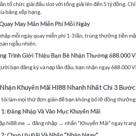
ần tổ chức giải đấu slot với tổng giải lên đến 5 tỷ đồng. Ch
ia bảng xếp hạng.
Quay May Mắn Miễn Phí Mỗi Ngày
hập mỗi ngày quay miễn phí 1-3 lần, trúng thưởng tiền mặ
oàn ngẫu nhiên.
g Trình Giới Thiệu Bạn Bè Nhận Thưởng 688.000 
ười bạn đăng ký và nạp lần đầu, bạn nhận ngay 688.000 V
 Nhận Khuyến Mãi HI88 Nhanh Nhất Chỉ 3 Bước
tôi làm mọi thứ đơn giản để bạn không bỏ lỡ đồng thưởng
1: Đăng Nhập Và Vào Mục Khuyến Mãi
ập hi88 me → đăng nhập → nhấn “Khuyến Mãi” ngay trang
2: Chọn Ưu Đãi Và Nhấn “Nhận Ngay”