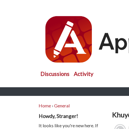
Discussions
Activity
Home
›
General
Khuy
Howdy, Stranger!
It looks like you're new here. If