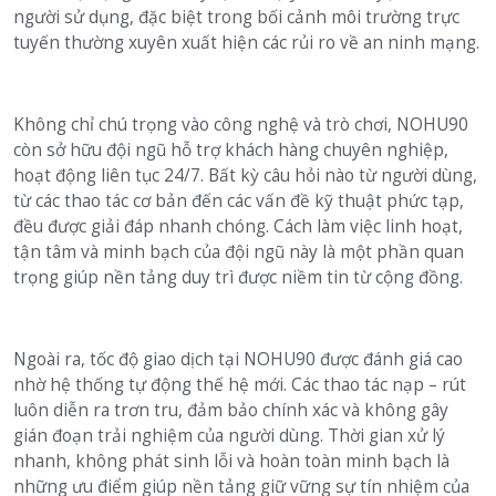
người sử dụng, đặc biệt trong bối cảnh môi trường trực
tuyến thường xuyên xuất hiện các rủi ro về an ninh mạng.
Không chỉ chú trọng vào công nghệ và trò chơi, NOHU90
còn sở hữu đội ngũ hỗ trợ khách hàng chuyên nghiệp,
hoạt động liên tục 24/7. Bất kỳ câu hỏi nào từ người dùng,
từ các thao tác cơ bản đến các vấn đề kỹ thuật phức tạp,
đều được giải đáp nhanh chóng. Cách làm việc linh hoạt,
tận tâm và minh bạch của đội ngũ này là một phần quan
trọng giúp nền tảng duy trì được niềm tin từ cộng đồng.
Ngoài ra, tốc độ giao dịch tại NOHU90 được đánh giá cao
nhờ hệ thống tự động thế hệ mới. Các thao tác nạp – rút
luôn diễn ra trơn tru, đảm bảo chính xác và không gây
gián đoạn trải nghiệm của người dùng. Thời gian xử lý
nhanh, không phát sinh lỗi và hoàn toàn minh bạch là
những ưu điểm giúp nền tảng giữ vững sự tín nhiệm của