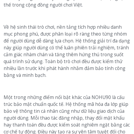
thế trong cộng đồng người chơi Việt.
Về hệ sinh thái trò chơi, nền tảng tích hợp nhiều danh
mục phong phú, được phân loại rõ ràng theo từng nhóm
để người dùng dễ dàng lựa chọn. Hệ thống giải trí đa dạng
này giúp người dùng có thể luân phiên trải nghiệm, tránh
cảm giác nhàm chán và tăng thêm hứng thú trong suốt
quá trình sử dụng. Toàn bộ trò chơi đều được kiểm thử
nhiều lần trước khi phát hành nhằm đảm bảo tính công
bằng và minh bạch.
Một trong những điểm nổi bật khác của NOHU90 là cấu
trúc bảo mật chuẩn quốc tế. Hệ thống mã hóa đa lớp giúp
bảo vệ thông tin cá nhân cũng như dữ liệu giao dịch của
người dùng. Mỗi thao tác đăng nhập, thay đổi mật khẩu
hay thanh toán đều được kiểm soát nghiêm ngặt bằng các
cơ chế tự động. Điều này tạo ra sự yên tâm tuyệt đối cho