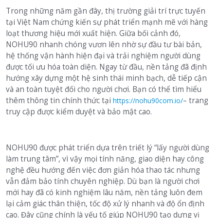
Trong những năm gần đây, thị trường giải trí trực tuyến
tại Việt Nam chứng kiến sự phát triển mạnh mẽ với hàng
loạt thương hiệu mới xuất hiện. Giữa bối cảnh đó,
NOHU90 nhanh chóng vươn lên nhờ sự đầu tư bài bản,
hệ thống vận hành hiện đại và trải nghiệm người dùng
được tối ưu hóa toàn diện. Ngay từ đầu, nền tảng đã định
hướng xây dựng một hệ sinh thái minh bạch, dễ tiếp cận
và an toàn tuyệt đối cho người chơi. Bạn có thể tìm hiểu
thêm thông tin chính thức tại
– trang
https://nohu90com.io/
truy cập được kiểm duyệt và bảo mật cao.
NOHU90 được phát triển dựa trên triết lý “lấy người dùng
làm trung tâm”, vì vậy mọi tính năng, giao diện hay công
nghệ đều hướng đến việc đơn giản hóa thao tác nhưng
vẫn đảm bảo tính chuyên nghiệp. Dù bạn là người chơi
mới hay đã có kinh nghiệm lâu năm, nền tảng luôn đem
lại cảm giác thân thiện, tốc độ xử lý nhanh và độ ổn định
cao. Đây cũng chính là yếu tố giúp NOHU90 tạo dựng vị