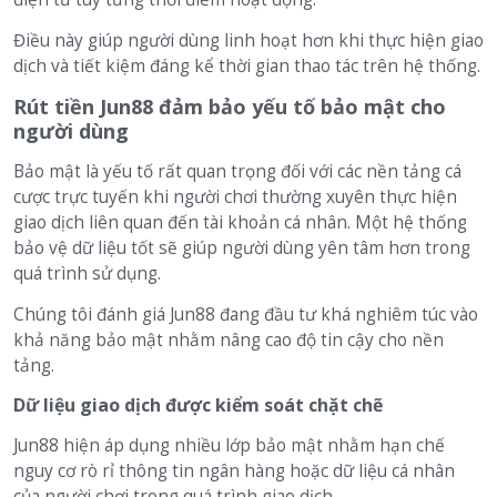
Điều này giúp người dùng linh hoạt hơn khi thực hiện giao
dịch và tiết kiệm đáng kể thời gian thao tác trên hệ thống.
Rút tiền Jun88 đảm bảo yếu tố bảo mật cho
người dùng
Bảo mật là yếu tố rất quan trọng đối với các nền tảng cá
cược trực tuyến khi người chơi thường xuyên thực hiện
giao dịch liên quan đến tài khoản cá nhân. Một hệ thống
bảo vệ dữ liệu tốt sẽ giúp người dùng yên tâm hơn trong
quá trình sử dụng.
Chúng tôi đánh giá Jun88 đang đầu tư khá nghiêm túc vào
khả năng bảo mật nhằm nâng cao độ tin cậy cho nền
tảng.
Dữ liệu giao dịch được kiểm soát chặt chẽ
Jun88 hiện áp dụng nhiều lớp bảo mật nhằm hạn chế
nguy cơ rò rỉ thông tin ngân hàng hoặc dữ liệu cá nhân
của người chơi trong quá trình giao dịch.