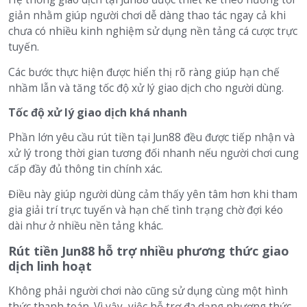
giản nhằm giúp người chơi dễ dàng thao tác ngay cả khi
chưa có nhiều kinh nghiệm sử dụng nền tảng cá cược trực
tuyến.
Các bước thực hiện được hiển thị rõ ràng giúp hạn chế
nhầm lẫn và tăng tốc độ xử lý giao dịch cho người dùng.
Tốc độ xử lý giao dịch khá nhanh
Phần lớn yêu cầu rút tiền tại Jun88 đều được tiếp nhận và
xử lý trong thời gian tương đối nhanh nếu người chơi cung
cấp đầy đủ thông tin chính xác.
Điều này giúp người dùng cảm thấy yên tâm hơn khi tham
gia giải trí trực tuyến và hạn chế tình trạng chờ đợi kéo
dài như ở nhiều nền tảng khác.
Rút tiền Jun88 hỗ trợ nhiều phương thức giao
dịch linh hoạt
Không phải người chơi nào cũng sử dụng cùng một hình
thức thanh toán. Vì vậy, việc hỗ trợ đa dạng phương thức