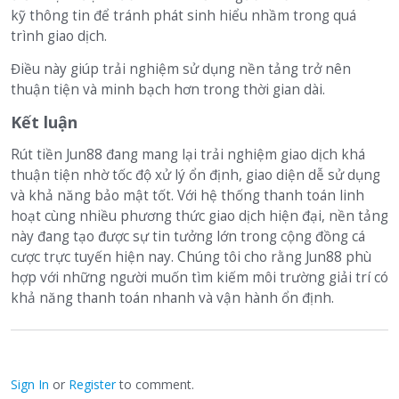
kỹ thông tin để tránh phát sinh hiểu nhầm trong quá
trình giao dịch.
Điều này giúp trải nghiệm sử dụng nền tảng trở nên
thuận tiện và minh bạch hơn trong thời gian dài.
Kết luận
Rút tiền Jun88 đang mang lại trải nghiệm giao dịch khá
thuận tiện nhờ tốc độ xử lý ổn định, giao diện dễ sử dụng
và khả năng bảo mật tốt. Với hệ thống thanh toán linh
hoạt cùng nhiều phương thức giao dịch hiện đại, nền tảng
này đang tạo được sự tin tưởng lớn trong cộng đồng cá
cược trực tuyến hiện nay. Chúng tôi cho rằng Jun88 phù
hợp với những người muốn tìm kiếm môi trường giải trí có
khả năng thanh toán nhanh và vận hành ổn định.
Sign In
or
Register
to comment.